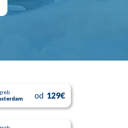
greb
od
129€
sterdam
greb