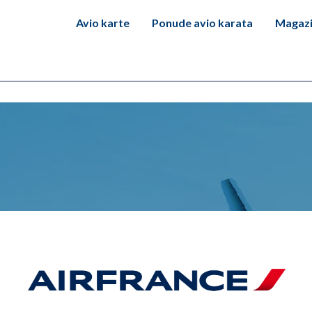
Avio karte
Ponude avio karata
Magaz