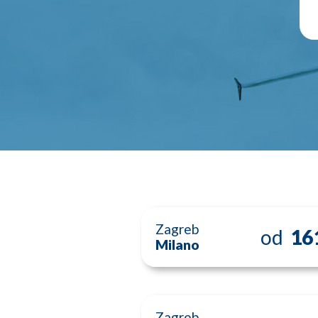
Zagreb
od
16
Milano
Zagreb