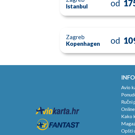
od
17
Istanbul
Zagreb
od
10
Kopenhagen
INFO
Avio k
Ponude
Ručni p
Online
Kako k
Magaz
Opšti 