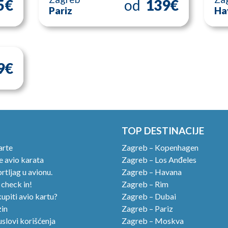
5€
od
139€
Pariz
Ha
9€
TOP DESTINACIJE
arte
Zagreb – Kopenhagen
 avio karata
Zagreb – Los Anđeles
rtljag u avionu.
Zagreb – Havana
 check in!
Zagreb – Rim
upiti avio kartu?
Zagreb – Dubai
in
Zagreb – Pariz
uslovi korišćenja
Zagreb – Moskva