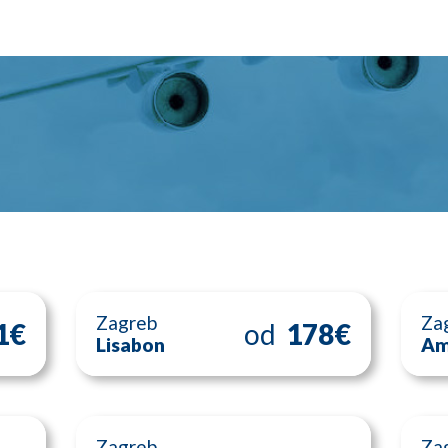
Zagreb
Za
1€
od
178€
Lisabon
Am
Zagreb
Za