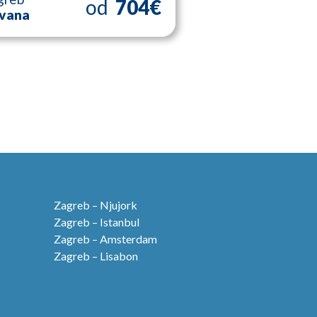
od
704€
vana
Zagreb – Njujork
Zagreb – Istanbul
Zagreb – Amsterdam
Zagreb – Lisabon