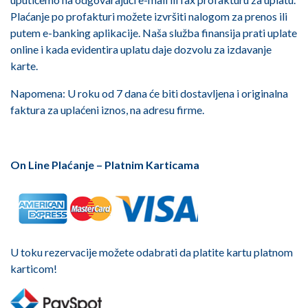
Plaćanje po profakturi možete izvršiti nalogom za prenos ili
putem e-banking aplikacije. Naša služba finansija prati uplate
online i kada evidentira uplatu daje dozvolu za izdavanje
karte.
Napomena: U roku od 7 dana će biti dostavljena i originalna
faktura za uplaćeni iznos, na adresu firme.
On Line Plaćanje – Platnim Karticama
U toku rezervacije možete odabrati da platite kartu platnom
karticom!