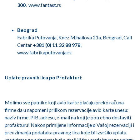
300
,
www.fantast.rs
Beograd
Fabrika Putovanja, Knez Mihailova 21a, Beograd, Call
Centar
+381 (0) 11 32 88 978
,
www.fabrikaputovanja.rs
Uplate pravnih lica po Profakturi:
Molimo sve putnike koji avio karte plaćaju preko računa
firme da u napomeni prilikom rezervacije avio karte unesu:
naziv firme, PIB, adresu, e-mail na koji je potrebno dostaviti
profakturu! Nakon primljene Informacije o Vašoj rezervaciji i
preuzimanja podataka pravnog lica koje bi izvršilo uplatu,
uputićemo na odgovarajući e-mail ili fax profakturu za uplatu.