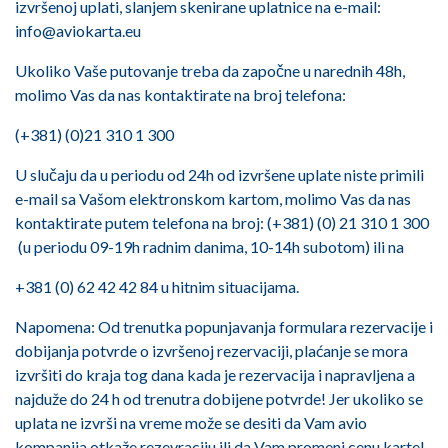
izvršenoj uplati, slanjem skenirane uplatnice na e-mail:
info@aviokarta.eu
Ukoliko Vaše putovanje treba da započne u narednih 48h,
molimo Vas da nas kontaktirate na broj telefona:
(+381) (0)21 310 1 300
U slučaju da u periodu od 24h od izvršene uplate niste primili
e-mail sa Vašom elektronskom kartom, molimo Vas da nas
kontaktirate putem telefona na broj: (+381) (0) 21 310 1 300
(u periodu 09-19h radnim danima, 10-14h subotom) ili na
+381 (0) 62 42 42 84 u hitnim situacijama.
Napomena: Od trenutka popunjavanja formulara rezervacije i
dobijanja potvrde o izvršenoj rezervaciji, plaćanje se mora
izvršiti do kraja tog dana kada je rezervacija i napravljena a
najduže do 24 h od trenutra dobijene potvrde! Jer ukoliko se
uplata ne izvrši na vreme može se desiti da Vam avio
kompanija otkaže rezevraciju ili da Vam promeni cenu karte!