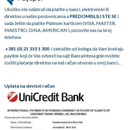
Ukoliko ste odabrali da platite u banci, elektronski ili
direktno u našim poslovnicama a
PREDOMISLILI STE SE
i
sada želite da platite Platnom karticom (VISA, MASTER,
MAESTRO, DINA, AMERICAN ), pozovite nas na broj
telefona
+381 (0) 21 310 1 300
i zatražite od kolega da Vam kreiraju
paylink koji će Vas odvesti na sajt BancaIntesa gde možete
izvšiti plaćanje direktno na naš račun otvoren u ovoj banci…
Uplata na devizni račun