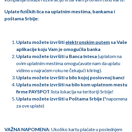
Uplate fizičkih lica na uplatnim mestima, bankama i
poštama Srbije:
Uplatu možete izvršiti
elektronskim putem
sa Vaše
aplikacije koju Vam je omogućila banka
Uplatu možete izvršiti u Banca Intesa
(uplatom na
ovim uplatnim mestima omogućavate nam da uplatu
vidimo u najraćem roku ne čekajući kliring).
Uplatu možete izvršiti u bilo kojoj poslovnoj banci
Uplatu možete izvršiti na bilo kom uplatnom mestu
firme PAYSPOT
lista lokacija na teritoriji Srbije!
Uplatu možete izvršiti u Poštama Srbije (*
napomena
za ove uplate)
VAŽNA NAPOMENA
: Ukoliko kartu plaćate u poslednjem