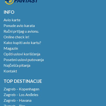
INFO
Avio karte
Ponude avio karata
Ručni prtljag u avionu.
Online check in!
Kako kupiti avio kartu?
Magazin
Opšti uslovi korišćenja
Posebni uslovi putovanja
Najčešća pitanja
Kontakt
TOP DESTINACIJE
Zagreb – Kopenhagen
Zagreb – Los Anđeles
Zagreb – Havana
Zagreb – Rim