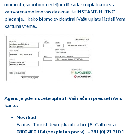
momentu, subotom, nedeljom ili kada su uplatna mesta
zatrvorena molimo vas da označite
INSTANT-HIITNO
plaćanje
… kako bi smo evidentirali Vašu uplatu i izdali Vam
kartu na vreme…
Agencije gde mozete uplatiti Vaš račun i preuzeti Avio
kartu:
Novi Sad
Fantast Tourist, Jevrejska ulica broj 8, Call centar:
0800 400 104 (besplatan poziv) ,+381 (0) 21 310 1