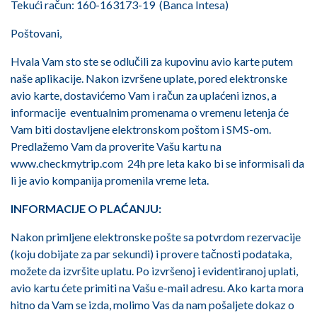
Tekući račun: 160-163173-19 (Banca Intesa)
Poštovani,
Hvala Vam sto ste se odlučili za kupovinu avio karte putem
naše aplikacije. Nakon izvršene uplate, pored elektronske
avio karte, dostavićemo Vam i račun za uplaćeni iznos, a
informacije eventualnim promenama o vremenu letenja će
Vam biti dostavljene elektronskom poštom i SMS-om.
Predlažemo Vam da proverite Vašu kartu na
www.checkmytrip.com
24h pre leta kako bi se informisali da
li je avio kompanija promenila vreme leta.
INFORMACIJE O PLAĆANJU:
Nakon primljene elektronske pošte sa potvrdom rezervacije
(koju dobijate za par sekundi) i provere tačnosti podataka,
možete da izvršite uplatu. Po izvršenoj i evidentiranoj uplati,
avio kartu ćete primiti na Vašu e-mail adresu. Ako karta mora
hitno da Vam se izda, molimo Vas da nam pošaljete dokaz o