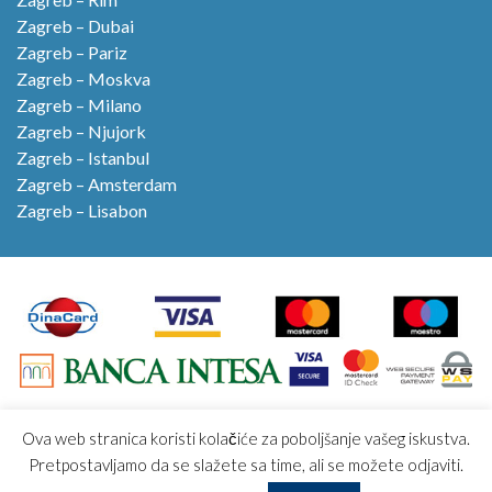
Zagreb – Dubai
Zagreb – Pariz
Zagreb – Moskva
Zagreb – Milano
Zagreb – Njujork
Zagreb – Istanbul
Zagreb – Amsterdam
Zagreb – Lisabon
Ova web stranica koristi kolačiće za poboljšanje vašeg iskustva.
Air Fantast avio karte:
avio.rs
aviokarta.rs
avio.me
Pretpostavljamo da se slažete sa time, ali se možete odjaviti.
aviokarta.me
avio.travel
aviokarta.ba
aviokarta.eu