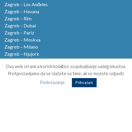
Zagreb – Los Anđeles
Zagreb – Havana
Zagreb – Rim
Zagreb – Dubai
Zagreb – Pariz
Zagreb – Moskva
Zagreb – Milano
Zagreb – Njujork
Zagreb – Istanbul
Ova web stranica koristi kolačiće za poboljšanje vašeg iskustva.
Zagreb – Amsterdam
Pretpostavljamo da se slažete sa time, ali se možete odjaviti.
Zagreb – Lisabon
Podešavanja
Prihvatam