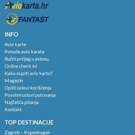
INFO
Avio karte
Ponude avio karata
Ručni prtljag u avionu.
Online check in!
Kako kupiti avio kartu?
Magazin
Opšti uslovi korišćenja
Posebni uslovi putovanja
Najčešća pitanja
Kontakt
TOP DESTINACIJE
Zagreb – Kopenhagen