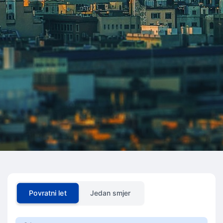
Povratni let
Jedan smjer