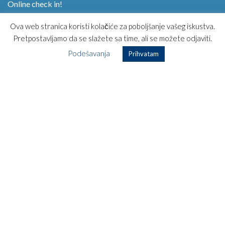
Online check in!
Kako kupiti avio kartu?
Ova web stranica koristi kolačiće za poboljšanje vašeg iskustva.
Magazin
Pretpostavljamo da se slažete sa time, ali se možete odjaviti.
Opšti uslovi korišćenja
Posebni uslovi putovanja
Podešavanja
Prihvatam
Najčešća pitanja
Kontakt
TOP DESTINACIJE
Zagreb – Kopenhagen
Zagreb – Los Anđeles
Zagreb – Havana
Zagreb – Rim
Zagreb – Dubai
Zagreb – Pariz
Zagreb – Moskva
Zagreb – Milano
Zagreb – Njujork
Zagreb – Istanbul