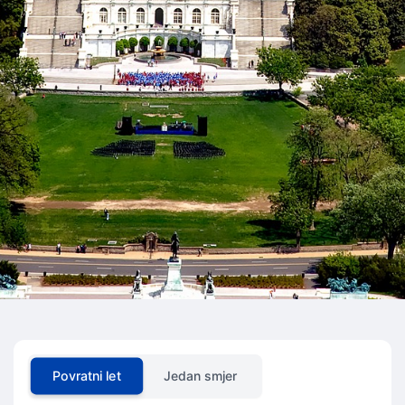
Povratni let
Jedan smjer