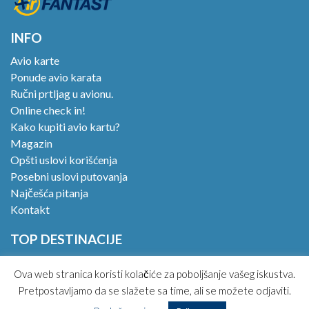
INFO
Avio karte
Ponude avio karata
Ručni prtljag u avionu.
Online check in!
Kako kupiti avio kartu?
Magazin
Opšti uslovi korišćenja
Posebni uslovi putovanja
Najčešća pitanja
Kontakt
TOP DESTINACIJE
Zagreb – Kopenhagen
Ova web stranica koristi kolačiće za poboljšanje vašeg iskustva.
Zagreb – Los Anđeles
Pretpostavljamo da se slažete sa time, ali se možete odjaviti.
Zagreb – Havana