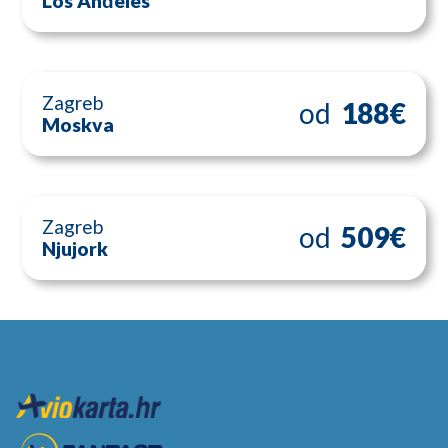
Los Anđeles
Zagreb
od
188€
Moskva
Zagreb
od
509€
Njujork