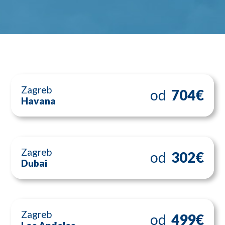
Zagreb
od
704€
Havana
Zagreb
od
302€
Dubai
Zagreb
od
499€