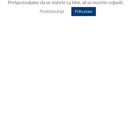
Pretpostavljamo da se slažete sa time, ali se možete odjaviti.
Ponude avio karata
Podešavanja
Prihvatam
Ručni prtljag u avionu.
Online check in!
Kako kupiti avio kartu?
Magazin
Opšti uslovi korišćenja
Posebni uslovi putovanja
Najčešća pitanja
Kontakt
TOP DESTINACIJE
Zagreb – Kopenhagen
Zagreb – Los Anđeles
Zagreb – Havana
Zagreb – Rim
Zagreb – Dubai
Zagreb – Pariz
Zagreb – Moskva