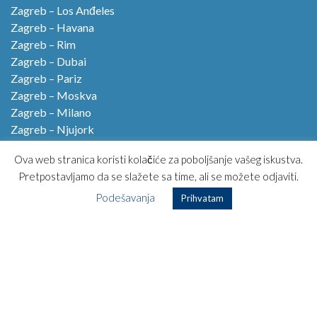
Zagreb – Los Anđeles
Zagreb – Havana
Zagreb – Rim
Zagreb – Dubai
Zagreb – Pariz
Zagreb – Moskva
Zagreb – Milano
Zagreb – Njujork
Zagreb – Istanbul
Ova web stranica koristi kolačiće za poboljšanje vašeg iskustva.
Zagreb – Amsterdam
Pretpostavljamo da se slažete sa time, ali se možete odjaviti.
Zagreb – Lisabon
Podešavanja
Prihvatam