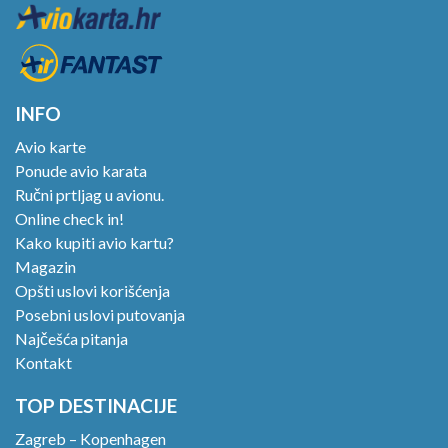
INFO
Avio karte
Ponude avio karata
Ručni prtljag u avionu.
Online check in!
Kako kupiti avio kartu?
Magazin
Opšti uslovi korišćenja
Posebni uslovi putovanja
Najčešća pitanja
Kontakt
TOP DESTINACIJE
Zagreb – Kopenhagen