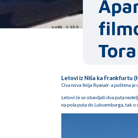
Apar
film
Tora
Letovi iz Niša ka Frankfurtu 
Ova nova linija Ryanair-a puštena je 
Letovi će se obavljati dva puta ned
na pola puta do Luksemburga, tak o d