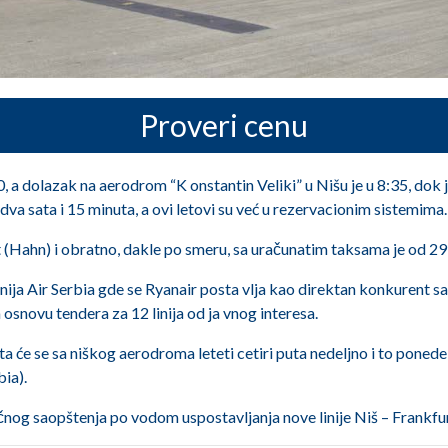
Proveri cenu
 a dolazak na aerodrom “K onstantin Veliki” u Nišu je u 8:35, dok je
 dva sata i 15 minuta, a ovi letovi su već u rezervacionim sistemima.
t (Hahn) i obratno, dakle po smeru, sa uračunatim taksama je od 29
panija Air Serbia gde se Ryanair posta vlja kao direktan konkurent
 osnovu tendera za 12 linija od ja vnog interesa.
a će se sa niškog aerodroma leteti cetiri puta nedeljno i to ponede
bia).
čnog saopštenja po vodom uspostavljanja nove linije Niš – Frankfu