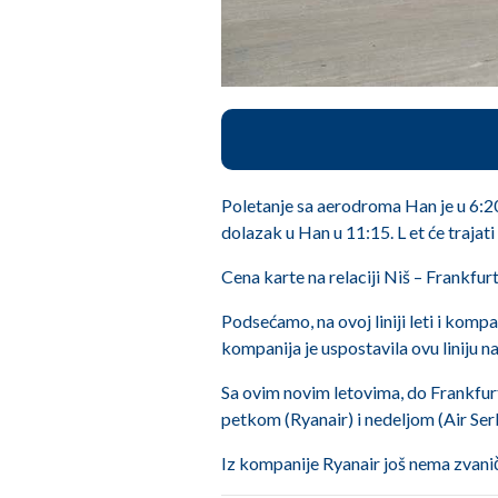
Poletanje sa aerodroma Han je u 6:20,
dolazak u Han u 11:15. L et će trajati
Cena karte na relaciji Niš – Frankfur
Podsećamo, na ovoj liniji leti i kom
kompanija je uspostavila ovu liniju na
Sa ovim novim letovima, do Frankfurt
petkom (Ryanair) i nedeljom (Air Ser
Iz kompanije Ryanair još nema zvani