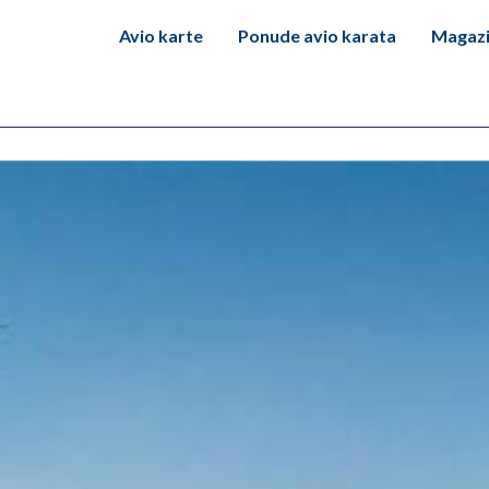
Avio karte
Ponude avio karata
Magaz