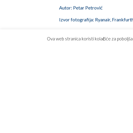
Autor: Petar Petrović
Izvor fotografija: Ryanair, Frankfurt
Post navigation
Letovi iz Niša ka Frankfurtu (Hahn) kompanijo
Ova web stranica koristi kolačiće za poboljša
INFO
Avio k
Ponude
Ručni p
Online
Kako k
Magaz
Opšti 
Posebn
Najčeš
Konta