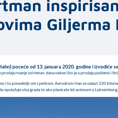
tman inspirisa
ovima Giljerma 
(Hahn) poceće od 13. januara 2020. godine i izvodiće s
u prodaju manje od mesec dana nakon što je u prodaju puštena i linij
eljno i to ponedeljk om i petkom. Aerodrom Han se nalazi 120 kilo
a opslužuje oba grada te ako planirate let avionom u Luksemburg, 