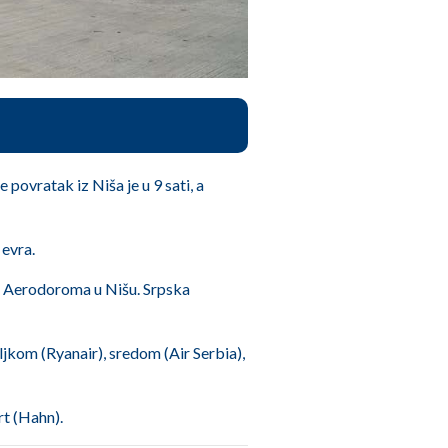
 povratak iz Niša je u 9 sati, a
 evra.
 sa Aerodoroma u Nišu. Srpska
ljkom (Ryanair), sredom (Air Serbia),
rt (Hahn).