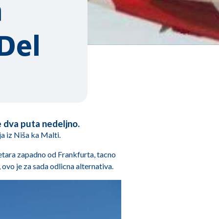
n
Del
e dva puta nedeljno.
a iz Niša ka Malti.
metara zapadno od Frankfurta, tacno
ovo je za sada odlicna alternativa.