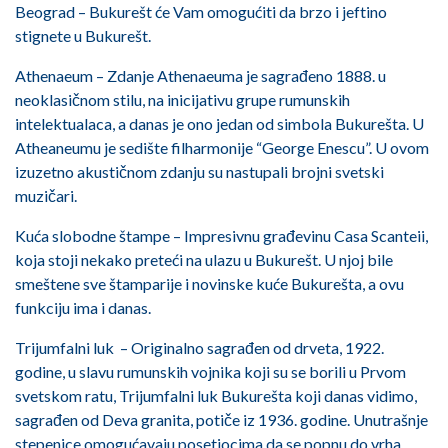
Beograd – Bukurešt će Vam omogućiti da brzo i jeftino
stignete u Bukurešt.
Athenaeum – Zdanje Athenaeuma je sagrađeno 1888. u
neoklasičnom stilu, na inicijativu grupe rumunskih
intelektualaca, a danas je ono jedan od simbola Bukurešta. U
Atheaneumu je sedište filharmonije “George Enescu”. U ovom
izuzetno akustičnom zdanju su nastupali brojni svetski
muzičari.
Kuća slobodne štampe – Impresivnu građevinu Casa Scanteii,
koja stoji nekako preteći na ulazu u Bukurešt. U njoj bile
smeštene sve štamparije i novinske kuće Bukurešta, a ovu
funkciju ima i danas.
Trijumfalni luk – Originalno sagrađen od drveta, 1922.
godine, u slavu rumunskih vojnika koji su se borili u Prvom
svetskom ratu, Trijumfalni luk Bukurešta koji danas vidimo,
sagrađen od Deva granita, potiče iz 1936. godine. Unutrašnje
stepenice omogućavaju posetiocima da se popnu do vrha