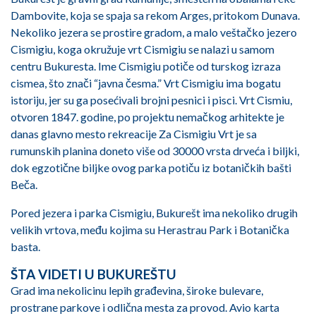
Dambovite, koja se spaja sa rekom Arges, pritokom Dunava.
Nekoliko jezera se prostire gradom, a malo veštačko jezero
Cismigiu, koga okružuje vrt Cismigiu se nalazi u samom
centru Bukuresta. Ime Cismigiu potiče od turskog izraza
cismea, što znači “javna česma.” Vrt Cismigiu ima bogatu
istoriju, jer su ga posećivali brojni pesnici i pisci. Vrt Cismiu,
otvoren 1847. godine, po projektu nemačkog arhitekte je
danas glavno mesto rekreacije Za Cismigiu Vrt je sa
rumunskih planina doneto više od 30000 vrsta drveća i biljki,
dok egzotične biljke ovog parka potiču iz botaničkih bašti
Beča.
Pored jezera i parka Cismigiu, Bukurešt ima nekoliko drugih
velikih vrtova, među kojima su Herastrau Park i Botanička
basta.
ŠTA VIDETI U BUKUREŠTU
Grad ima nekolicinu lepih građevina, široke bulevare,
prostrane parkove i odlična mesta za provod. Avio karta