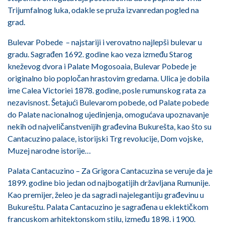
Trijumfalnog luka, odakle se pruža izvanredan pogled na
grad.
Bulevar Pobede – najstariji i verovatno najlepši bulevar u
gradu. Sagrađen 1692. godine kao veza između Starog
kneževog dvora i Palate Mogosoaia, Bulevar Pobede je
originalno bio popločan hrastovim gredama. Ulica je dobila
ime Calea Victoriei 1878. godine, posle rumunskog rata za
nezavisnost. Šetajući Bulevarom pobede, od Palate pobede
do Palate nacionalnog ujedinjenja, omogućava upoznavanje
nekih od najveličanstvenijih građevina Bukurešta, kao što su
Cantacuzino palace, istorijski Trg revolucije, Dom vojske,
Muzej narodne istorije…
Palata Cantacuzino – Za Grigora Cantacuzina se veruje da je
1899. godine bio jedan od najbogatijih državljana Rumunije.
Kao premijer, želeo je da sagradi najelegantiju građevinu u
Bukureštu. Palata Cantacuzino je sagrađena u eklektičkom
francuskom arhitektonskom stilu, između 1898. i 1900.