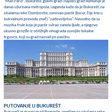
“Mali Pariz”, Bukurešt, glavni grad i najveći grad Rumunije je
danas užurbana metropola. Legenda kaže da je Bukurešt, na
obalama reke Dombovite, osnovao pastir Bucur, čije ime u
bukvalnom prevodu znači “zadovoljstvo”. Navodno da su
muzika frule koju je pastir svirao zanela ljude, a njegovo
ukusno grozđe iz obližnjih vinograda osvojilo lokalne
trgovce, koji su grad nazvali po pastiru.
PUTOVANJE U BUKUREŠT
Bukurešt je gravni grad Rumunije, smešten na obalama reke