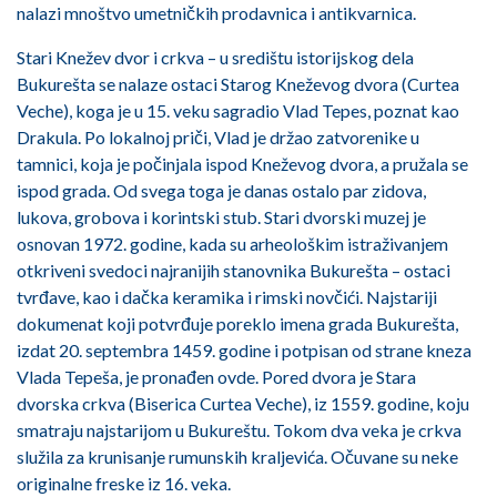
nalazi mnoštvo umetničkih prodavnica i antikvarnica.
Stari Knežev dvor i crkva – u središtu istorijskog dela
Bukurešta se nalaze ostaci Starog Kneževog dvora (Curtea
Veche), koga je u 15. veku sagradio Vlad Tepes, poznat kao
Drakula. Po lokalnoj priči, Vlad je držao zatvorenike u
tamnici, koja je počinjala ispod Kneževog dvora, a pružala se
ispod grada. Od svega toga je danas ostalo par zidova,
lukova, grobova i korintski stub. Stari dvorski muzej je
osnovan 1972. godine, kada su arheološkim istraživanjem
otkriveni svedoci najranijih stanovnika Bukurešta – ostaci
tvrđave, kao i dačka keramika i rimski novčići. Najstariji
dokumenat koji potvrđuje poreklo imena grada Bukurešta,
izdat 20. septembra 1459. godine i potpisan od strane kneza
Vlada Tepeša, je pronađen ovde. Pored dvora je Stara
dvorska crkva (Biserica Curtea Veche), iz 1559. godine, koju
smatraju najstarijom u Bukureštu. Tokom dva veka je crkva
služila za krunisanje rumunskih kraljevića. Očuvane su neke
originalne freske iz 16. veka.