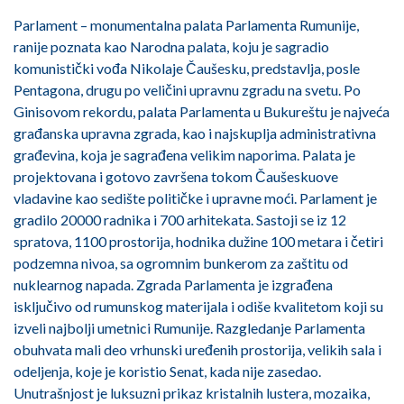
Parlament – monumentalna palata Parlamenta Rumunije,
ranije poznata kao Narodna palata, koju je sagradio
komunistički vođa Nikolaje Čaušesku, predstavlja, posle
Pentagona, drugu po veličini upravnu zgradu na svetu. Po
Ginisovom rekordu, palata Parlamenta u Bukureštu je najveća
građanska upravna zgrada, kao i najskuplja administrativna
građevina, koja je sagrađena velikim naporima. Palata je
projektovana i gotovo završena tokom Čaušeskuove
vladavine kao sedište političke i upravne moći. Parlament je
gradilo 20000 radnika i 700 arhitekata. Sastoji se iz 12
spratova, 1100 prostorija, hodnika dužine 100 metara i četiri
podzemna nivoa, sa ogromnim bunkerom za zaštitu od
nuklearnog napada. Zgrada Parlamenta je izgrađena
isključivo od rumunskog materijala i odiše kvalitetom koji su
izveli najbolji umetnici Rumunije. Razgledanje Parlamenta
obuhvata mali deo vrhunski uređenih prostorija, velikih sala i
odeljenja, koje je koristio Senat, kada nije zasedao.
Unutrašnjost je luksuzni prikaz kristalnih lustera, mozaika,