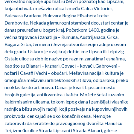
verovatno najbolje upoznati u četvri poznatoj kao Lipscani,
koja obuhvata mešavinu ulica između Calea Victoriei,
Bulevara Bratianu, Bulevara Regina Elisabeta i reke
Dambovite. Nekada glamurozni stambeni deo, stari centar je
danas preuređen u bogat kraj. Početkom 1400. godine je
većina trgovaca i zanatlija – Rumuna, Austrijanaca, Grka,
Bugara, Srba, Jermena i Jevreja otvorila svoje radnje u ovom
delu grada. Uskoro je ovaj kraj dobio ime Lipsca ili Leiptzig.
Ostale ulice su dobile nazive po raznim zanatima i esnafima,
kao što su Blanari – krznari, Covaci – kovači, Gabroveni –
nožari i Cavafii Vechi – obućari. Mešavina nacija i kultura je
omogućila mešavinu arhitektonskih stilova, od baroka, preko
neoklasike do art nouva. Danas je kvart Lipscani mesto
brojnih galerija, antikvarnica i kafića. Možete šetati uzanim
kaldrmisanim ulicama, tokom lepog dana i zamišljati vlasnike
radnjica blizu svojih radnji, koji pozivaju na kupovinu njihovih
proizvoda, cenkajući se oko konačnih cena. Nemojte
zaboraviti da svratite do pravougaonog dvorišta Hanul cu
Tei, između ulice Strada Lipscani i Strada Blanari, gde se