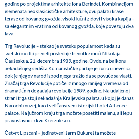
godine po projektima arhitekte Iona Berindei. Kombinacijom
elemenata neoklasicističke arhitekture, ovu palatu krase
terase od kovanog gvožđa, visoki lučni zidovi i visoka kapija –
sa elegantnim vratima od kovanog gvožđa, koje povezuju dva
lava.
Trg Revolucije – stekao je svetsku popularnost kada su
svetski mediji preneli poslednje trenutke moći Nikolaja
Čaušeskua, 21. decembra 1989. godine. Ovde, na balkonu
nekadašnjeg sedišta Komunističke partije je zurio u neverici,
dok je njegov narod ispod njega tražio da se povuče sa vlasti.
Značaj trga Revolucije potiče iz mnogo ranijeg vremena od
dramatičnih događaja revolucije 1989. godine. Na udaljenoj
strani trga stoji nekadašnja Kraljevska palata, u kojoj je danas
Narodni muzej, kao i veličanstveni istorijski hotel Athenee
palace. Na južnom kraju trga možete posetiti malenu, ali lepu
pravoslavnu crkvu Kretzulescu.
Četvrt Lipscani – jedinstveni šarm Bukurešta možete