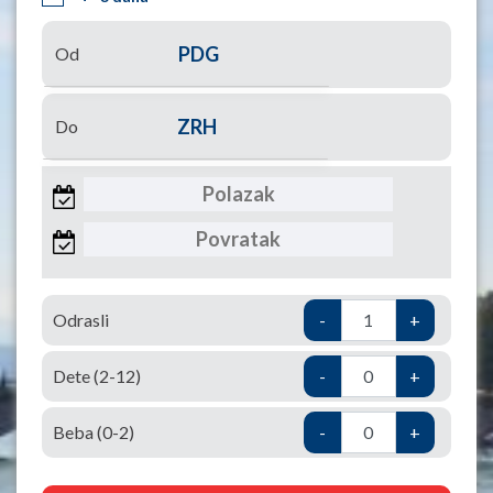
Od
Do
Odrasli
-
+
Dete (2-12)
-
+
Beba (0-2)
-
+