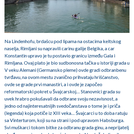
Na Lindenhofu, brdašcu pod lipama na ostacima keltskog
naselja, Rimljani su napravili carinu galije Belgika, a car
Konstantin upravo je tu postavio granicu između Gala i
Rimljana. Ovaj plato je bio sudbonosna tačka u istoriji grada u
V veku Alemani (Germansko pleme) ovde gradi odbranbenu
tvrđavu, na ovom mestu zvanično prihvataju hrišćanstvo,
ovde se grade prvi manastiri, a i ovde je započeo
reformatorski pokret u Švajcarskoj… Stanovnici grada su
uvek hrabro pokušavali da odbrane svoju nezavisnost, a
jedno od najinteresatnijih svedočanstava o tome je i priča
(legenda) koja potiče iz XIII veka… Švajcarci u to doba ratuju
sa Vinterturom, koji su na strani i pod upravom Habsburga.
Svi muškarci tokom bitke za odbranu grada ginu, a neprijatelj