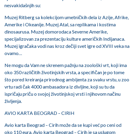
nesvakidašnjih su:
Muzej Ritberg sa kolekcijom umetničkih dela iz Azije, Afrike,
Amerike i Okeanije. Muzej Atal, sa replikama i kostima
dinosaurusa. Muzej domorodaca Severne Amerike,
specijalizovan za prezentaciju kulture američkih Indijanaca.
Muzej igračaka vodi nas kroz dečiji svet igre od XVIII veka na
ovamo…
Ne mogu da Vam ne skrenem pažnju na zoološki vrt, koji ima
oko 350 različitih životinjskih vrsta, a specifičan je po tome
što pored kreiranja prirodnog ambijenta za svaku vrstu, u zoo
vrtu radi čak 4000 ambasadora iz divljine, koji su tu da
ispričaju priču o svojoj životinjskoj vrsti i njihovom načinu
življenja.
AVIO KARTA BEOGRAD – CIRIH
Avio karta Beograd – Cirih može da se kupi već po ceni od
oko 110 eura. Avio karta Beograd – Cirih je sa uslugom