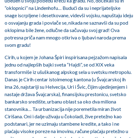
ubeđen u svoju pobedu kreću ka gradu. No, dočekali su ih
“oklopnici” na Lindenhofu… Budući da su i neprijateljske
snage iscrpljene i desetkovane, videvši vojsku, napuštaju ideju
o osvajanju grada i povlače se, nikada ne saznavši da su pod
oklopima bile žene, odlučne da sačuvaju svoj grad! Ova
potresna priča nam mnogo otkriva o ljubavi naroda prema
svom gradu!
Cirih, u kojem je Johana Špiri inspirisana pejzažom napisala
jednu od najlepših bajki sveta “Hajdi”, se od XIX veka
transformiše iz ušuškanog alpskog sela u svetsku metropolu.
Danas je Cirih centar istoimenog kantona (u Švajcarskoj ih
ima 26, najstariji su Helvecija, Uri i Švic, čijim ujedinjenjem i
nastaje država Švajcarska), finansijsku prestonicu, svetsko
bankarsko središte, urbanu oblast sa oko dva miliona
stanovnika… Ta urbanizacija nije poremetila miran život
Cirišana. Oni i dalje uživaju u čokoladi, žive pretežno kao
podstanari, jer ne uzimaju stambene kredite, a tako i ne
plaćaju visoke poreze na imovinu, račune plaćaju pretežno u