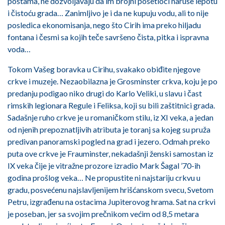
poštama, ne dozvoljavaju da im brojni posetioci naruše lepotu
i čistoću grada… Zanimljivo je i da ne kupuju vodu, ali to nije
posledica ekonomisanja, nego što Cirih ima preko hiljadu
fontana i česmi sa kojih teče savršeno čista, pitka i ispravna
voda…
Tokom Vašeg boravka u Cirihu, svakako obiđite njegove
crkve i muzeje. Nezaobilazna je Grosminster crkva, koju je po
predanju podigao niko drugi do Karlo Veliki, u slavu i čast
rimskih legionara Regule i Feliksa, koji su bili zaštitnici grada.
Sadašnje ruho crkve je u romaničkom stilu, iz XI veka, a jedan
od njenih prepoznatljivih atributa je toranj sa kojeg su pruža
predivan panoramski pogled na grad i jezero. Odmah preko
puta ove crkve je Frauminster, nekadašnji ženski samostan iz
IX veka čije je vitražne prozore izradio Mark Šagal ’70-ih
godina prošlog veka… Ne propustite ni najstariju crkvu u
gradu, posvećenu najslavljenijem hrišćanskom svecu, Svetom
Petru, izgrađenu na ostacima Jupiterovog hrama. Sat na crkvi
je poseban, jer sa svojim prečnikom većim od 8,5 metara