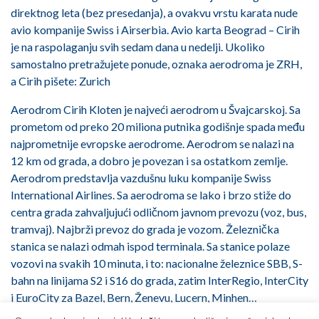
direktnog leta (bez presedanja), a ovakvu vrstu karata nude
avio kompanije Swiss i Airserbia. Avio karta Beograd – Cirih
je na raspolaganju svih sedam dana u nedelji. Ukoliko
samostalno pretražujete ponude, oznaka aerodroma je ZRH,
a Cirih pišete: Zurich
Aerodrom Cirih Kloten je najveći aerodrom u Švajcarskoj. Sa
prometom od preko 20 miliona putnika godišnje spada među
najprometnije evropske aerodrome. Aerodrom se nalazi na
12 km od grada, a dobro je povezan i sa ostatkom zemlje.
Aerodrom predstavlja vazdušnu luku kompanije Swiss
International Airlines. Sa aerodroma se lako i brzo stiže do
centra grada zahvaljujući odličnom javnom prevozu (voz, bus,
tramvaj). Najbrži prevoz do grada je vozom. Železnička
stanica se nalazi odmah ispod terminala. Sa stanice polaze
vozovi na svakih 10 minuta, i to: nacionalne železnice SBB, S-
bahn na linijama S2 i S16 do grada, zatim InterRegio, InterCity
i EuroCity za Bazel, Bern, Ženevu, Lucern, Minhen…