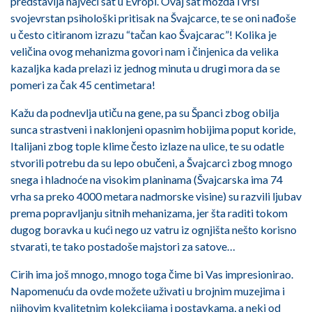
predstavlja najveći sat u Evropi. Ovaj sat možda i vrši
svojevrstan psihološki pritisak na Švajcarce, te se oni nađoše
u često citiranom izrazu “tačan kao Švajcarac”! Kolika je
veličina ovog mehanizma govori nam i činjenica da velika
kazaljka kada prelazi iz jednog minuta u drugi mora da se
pomeri za čak 45 centimetara!
Kažu da podnevlja utiču na gene, pa su Španci zbog obilja
sunca strastveni i naklonjeni opasnim hobijima poput koride,
Italijani zbog tople klime često izlaze na ulice, te su odatle
stvorili potrebu da su lepo obučeni, a Švajcarci zbog mnogo
snega i hladnoće na visokim planinama (Švajcarska ima 74
vrha sa preko 4000 metara nadmorske visine) su razvili ljubav
prema popravljanju sitnih mehanizama, jer šta raditi tokom
dugog boravka u kući nego uz vatru iz ognjišta nešto korisno
stvarati, te tako postadoše majstori za satove…
Cirih ima još mnogo, mnogo toga čime bi Vas impresionirao.
Napomenuću da ovde možete uživati u brojnim muzejima i
njihovim kvalitetnim kolekcijama i postavkama, a neki od