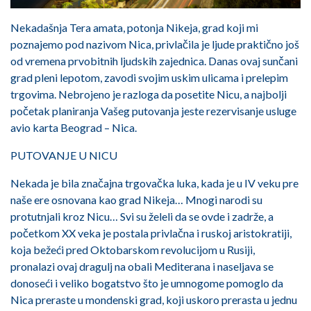
Nekadašnja Tera amata, potonja Nikeja, grad koji mi
poznajemo pod nazivom Nica, privlačila je ljude praktično još
od vremena prvobitnih ljudskih zajednica. Danas ovaj sunčani
grad pleni lepotom, zavodi svojim uskim ulicama i prelepim
trgovima. Nebrojeno je razloga da posetite Nicu, a najbolji
početak planiranja Vašeg putovanja jeste rezervisanje usluge
avio karta Beograd – Nica.
PUTOVANJE U NICU
Nekada je bila značajna trgovačka luka, kada je u IV veku pre
naše ere osnovana kao grad Nikeja… Mnogi narodi su
protutnjali kroz Nicu… Svi su želeli da se ovde i zadrže, a
početkom XX veka je postala privlačna i ruskoj aristokratiji,
koja bežeći pred Oktobarskom revolucijom u Rusiji,
pronalazi ovaj dragulj na obali Mediterana i naseljava se
donoseći i veliko bogatstvo što je umnogome pomoglo da
Nica preraste u mondenski grad, koji uskoro prerasta u jednu