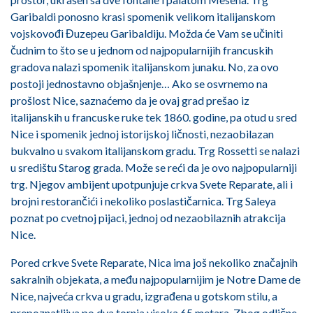
Garibaldi ponosno krasi spomenik velikom italijanskom
vojskovođi Đuzepeu Garibaldiju. Možda će Vam se učiniti
čudnim to što se u jednom od najpopularnijih francuskih
gradova nalazi spomenik italijanskom junaku. No, za ovo
postoji jednostavno objašnjenje… Ako se osvrnemo na
prošlost Nice, saznaćemo da je ovaj grad prešao iz
italijanskih u francuske ruke tek 1860. godine, pa otud u sred
Nice i spomenik jednoj istorijskoj ličnosti, nezaobilazan
bukvalno u svakom italijanskom gradu. Trg Rossetti se nalazi
u središtu Starog grada. Može se reći da je ovo najpopularniji
trg. Njegov ambijent upotpunjuje crkva Svete Reparate, ali i
brojni restorančići i nekoliko poslastičarnica. Trg Saleya
poznat po cvetnoj pijaci, jednoj od nezaobilaznih atrakcija
Nice.
Pored crkve Svete Reparate, Nica ima još nekoliko značajnih
sakralnih objekata, a među najpopularnijim je Notre Dame de
Nice, najveća crkva u gradu, izgrađena u gotskom stilu, a
prepoznatljiva po dva tornja visoka 65 metara. Zbog odlične