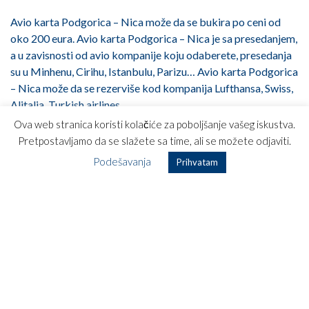
Avio karta Podgorica – Nica može da se bukira po ceni od
oko 200 eura. Avio karta Podgorica – Nica je sa presedanjem,
a u zavisnosti od avio kompanije koju odaberete, presedanja
su u Minhenu, Cirihu, Istanbulu, Parizu… Avio karta Podgorica
– Nica može da se rezerviše kod kompanija Lufthansa, Swiss,
Alitalia, Turkish airlines…
Ova web stranica koristi kolačiće za poboljšanje vašeg iskustva.
Aerodrom Nice Côte d’Azur je smešten na samo 6 kilometara
Pretpostavljamo da se slažete sa time, ali se možete odjaviti.
od grada i treći je po prometu putnika aerodrom u
Podešavanja
Prihvatam
Francuskoj. Više od 50 prevoznika saobraća preko ovog
aerodroma ka destinacijama unutar Francuske, širom Evrope,
ali i Bliskog Istoka, Afrike i Severne Amerike. Od aerodroma
do centra možete da koristite razne vidove transporta, od
šatl buseva, preko taksija, ali i helokoptera… Pa kako se
kome sviđa!
Bon voyage! On se voit dans Nice!