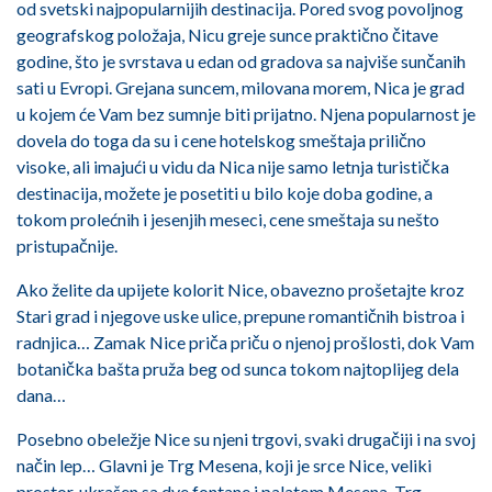
od svetski najpopularnijih destinacija. Pored svog povoljnog
geografskog položaja, Nicu greje sunce praktično čitave
godine, što je svrstava u edan od gradova sa najviše sunčanih
sati u Evropi. Grejana suncem, milovana morem, Nica je grad
u kojem će Vam bez sumnje biti prijatno. Njena popularnost je
dovela do toga da su i cene hotelskog smeštaja prilično
visoke, ali imajući u vidu da Nica nije samo letnja turistička
destinacija, možete je posetiti u bilo koje doba godine, a
tokom prolećnih i jesenjih meseci, cene smeštaja su nešto
pristupačnije.
Ako želite da upijete kolorit Nice, obavezno prošetajte kroz
Stari grad i njegove uske ulice, prepune romantičnih bistroa i
radnjica… Zamak Nice priča priču o njenoj prošlosti, dok Vam
botanička bašta pruža beg od sunca tokom najtoplijeg dela
dana…
Posebno obeležje Nice su njeni trgovi, svaki drugačiji i na svoj
način lep… Glavni je Trg Mesena, koji je srce Nice, veliki
prostor, ukrašen sa dve fontane i palatom Mesena. Trg