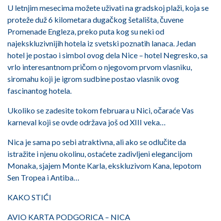
U letnjim mesecima možete uživati na gradskoj plaži, koja se
proteže duž 6 kilometara dugačkog šetališta, čuvene
Promenade Engleza, preko puta kog su neki od
najekskluzivnijih hotela iz svetski poznatih lanaca. Jedan
hotel je postao i simbol ovog dela Nice – hotel Negresko, sa
vrlo interesantnom pričom o njegovom prvom vlasniku,
siromahu koji je igrom sudbine postao vlasnik ovog
fascinantog hotela.
Ukoliko se zadesite tokom februara u Nici, očaraće Vas
karneval koji se ovde održava još od XIII veka…
Nica je sama po sebi atraktivna, ali ako se odlučite da
istražite i njenu okolinu, ostaćete zadivljeni elegancijom
Monaka, sjajem Monte Karla, ekskluzivom Kana, lepotom
Sen Tropea i Antiba…
KAKO STIĆI
AVIO KARTA PODGORICA – NICA