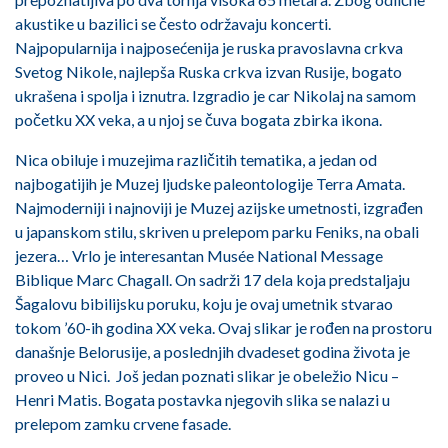
akustike u bazilici se često održavaju koncerti.
Najpopularnija i najposećenija je ruska pravoslavna crkva
Svetog Nikole, najlepša Ruska crkva izvan Rusije, bogato
ukrašena i spolja i iznutra. Izgradio je car Nikolaj na samom
početku XX veka, a u njoj se čuva bogata zbirka ikona.
Nica obiluje i muzejima različitih tematika, a jedan od
najbogatijih je Muzej ljudske paleontologije Terra Amata.
Najmoderniji i najnoviji je Muzej azijske umetnosti, izgrađen
u japanskom stilu, skriven u prelepom parku Feniks, na obali
jezera… Vrlo je interesantan Musée National Message
Biblique Marc Chagall. On sadrži 17 dela koja predstaljaju
Šagalovu bibilijsku poruku, koju je ovaj umetnik stvarao
tokom ’60-ih godina XX veka. Ovaj slikar je rođen na prostoru
današnje Belorusije, a poslednjih dvadeset godina života je
proveo u Nici. Još jedan poznati slikar je obeležio Nicu –
Henri Matis. Bogata postavka njegovih slika se nalazi u
prelepom zamku crvene fasade.