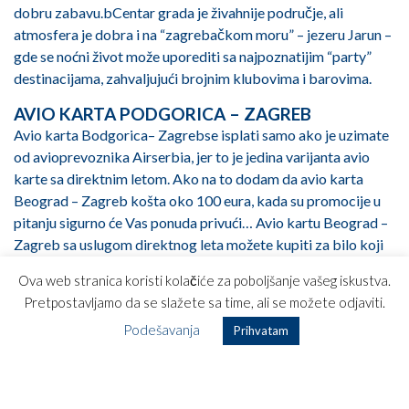
dobru zabavu.bCentar grada je živahnije područje, ali
atmosfera je dobra i na “zagrebačkom moru” – jezeru Jarun –
gde se noćni život može uporediti sa najpoznatijim “party”
destinacijama, zahvaljujući brojnim klubovima i barovima.
AVIO KARTA PODGORICA – ZAGREB
Avio karta Bodgorica– Zagrebse isplati samo ako je uzimate
od avioprevoznika Airserbia, jer to je jedina varijanta avio
karte sa direktnim letom. Ako na to dodam da avio karta
Beograd – Zagreb košta oko 100 eura, kada su promocije u
pitanju sigurno će Vas ponuda privući… Avio kartu Beograd –
Zagreb sa uslugom direktnog leta možete kupiti za bilo koji
dan u nedelji. Ukoliko sami pretražujete ponude za avio kartu
Ova web stranica koristi kolačiće za poboljšanje vašeg iskustva.
Beograd – Zagreb, oznaka aerodroma je ZAG.
Pretpostavljamo da se slažete sa time, ali se možete odjaviti.
Aerodrom Zagreb ili kako mu je službeni naziv na hrvatskom
Podešavanja
Prihvatam
Međunarodna Zračna Luka Zagreb nalazi se u blizini mesta
Pleso (što mu je pak bio raniji službeni naziv) na svega
desetak km od centra Zagreba. Novi naziv mu je Franjo