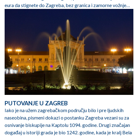
eura da stignete do Zagreba, bez granica i zamorne vožnje…
PUTOVANJE U ZAGREB
Iako je na užem zagrebačkom području bilo i pre ljudskih
naseobina, pismeni dokazi o postanku Zagreba vezani su za
osnivanje biskupije na Kaptolu 1094. godine. Drugi značajan
događaj u istoriji grada je bio 1242. godine, kada je kralj Bela