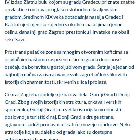
IV izdao Zlatnu bulu kojom su gradu Gradecu priznate znatne
povlastice i on biva proglašen slobodnim kraljevskim
gradom. Sredinom XIX veka dotadašnja naselja Gradec i
Kaptol ujedinjeni su zajedno s okolnim naseljima u jednu
celinu, današnji grad Zagreb, prestonicu Hrvatske, na obali
reke Save.
Prostrane pešačke zone sa mnogim otvorenim kafićima sa
privlačnim baštama raspršenim širom grada doprinose
osećaju da boravite u gostoljubivom gradu. Šetnja je jedan od
najboljih načina za istraživanje svih zagrebačkih slikovitih
istorijskih znamenitosti, skrivenih ulica i prolaza.
Centar Zagreba podeljen je na dva dela: Gornji Grad i Donji
Grad. Zbog svojih istorijskih struktura, crkava i verskih
spomenika, Gornji Grad ima veliku istorijsku vrednost i
doslovno je turistički raj. Donji Grad, s druge strane,
uglavnom sadrži prodavnice, kafiće, muzeje i parkove. Neke
atrakcije koje su daleko od grada lako su dostupne
autobusom ili tramvajom.