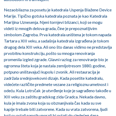
Nezaobilazna za posetu je katedrala Uspenja Blažene Device
Marije. Tipično gotska katedrala poznata je kao Katedrala
Marijina Uznesenja. Njeni tornjevi blizanci, koji se mogu
videti iz mnogih delova grada, čine je prepoznatljivim
simbolom Zagreba. Prva katedrala uništena je tokom napada
Tartara u XIII veku, a sadašnja katedrala izgrađena je tokom
drugog dela XIII veka. Ali ono što danas vidimo ne predstavlja
prvobitnu konstrukciju, pošto su mnoga renoviranja
promenila izgled zgrade. Glavni razlog za renoviranje bio je
ogromna šteta koja je nastala zemljotresom 1880. godine,
potpuno uništavajući kupolu i zvonik. Ali restauracija je
zadržala srednjovekovni dizajn. Kada posetite katedralu,
videćete različite predmete vezane za religioznu umetnost i
odeću. Kula Lotrsčak je utvrđenje koje je sagrađeno takođe u
XIII veku za zaštitu gradskog zida Gradca. Nekada davno,
kula je imala zvona koja su obznanjivala čas kada su sve
kapije trebale biti zatvorene. Kada su vrata zatvorena, ljudi
koji su ostali napolju morali bi ostati do sledećeg dana.