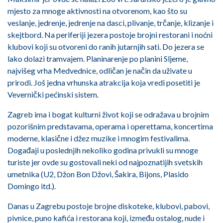
mjesto za mnoge aktivnosti na otvorenom, kao što su
veslanje, jedrenje, jedrenje na dasci, plivanje, trčanje, klizanje i
skejtbord. Na periferiji jezera postoje brojni restorani i noćni
klubovi koji su otvoreni do ranih jutarnjih sati. Do jezera se
lako dolazi tramvajem. Planinarenje po planini Sljeme,
najvišeg vrha Medvednice, odličan je način da uživate u
prirodi. Još jedna vrhunska atrakcija koja vredi posetiti je
Vevernički pećinski sistem.
Zagreb ima i bogat kulturni život koji se odražava u brojnim
pozorišnim predstavama, operama i operettama, koncertima
moderne, klasične i džez muzike i mnogim festivalima.
Događaji u poslednjih nekoliko godina privukli su mnoge
turiste jer ovde su gostovali neki od najpoznatijih svetskih
umetnika (U2, Džon Bon Džovi, Šakira, Bijons, Plasido
Domingo itd.).
Danas u Zagrebu postoje brojne diskoteke, klubovi, pabovi,
pivnice, puno kafića i restorana koji, između ostalog, nude i