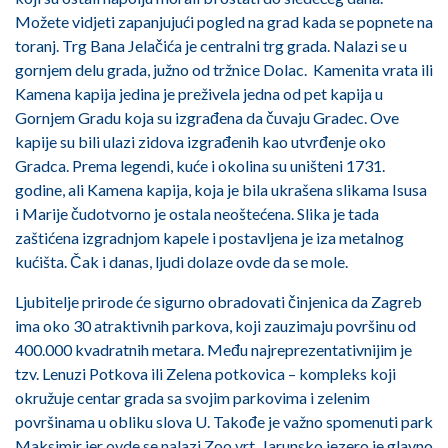
Možete vidjeti zapanjujući pogled na grad kada se popnete na
toranj. Trg Bana Jelačića je centralni trg grada. Nalazi se u
gornjem delu grada, južno od tržnice Dolac. Kamenita vrata ili
Kamena kapija jedina je preživela jedna od pet kapija u
Gornjem Gradu koja su izgrađena da čuvaju Gradec. Ove
kapije su bili ulazi zidova izgrađenih kao utvrđenje oko
Gradca. Prema legendi, kuće i okolina su uništeni 1731.
godine, ali Kamena kapija, koja je bila ukrašena slikama Isusa
i Marije čudotvorno je ostala neoštećena. Slika je tada
zaštićena izgradnjom kapele i postavljena je iza metalnog
kućišta. Čak i danas, ljudi dolaze ovde da se mole.
Ljubitelje prirode će sigurno obradovati činjenica da Zagreb
ima oko 30 atraktivnih parkova, koji zauzimaju površinu od
400.000 kvadratnih metara. Među najreprezentativnijim je
tzv. Lenuzi Potkova ili Zelena potkovica – kompleks koji
okružuje centar grada sa svojim parkovima i zelenim
površinama u obliku slova U. Takođe je važno spomenuti park
Maksimir jer ovde se nalazi Zoo vrt. Jarunsko jezero je glavno