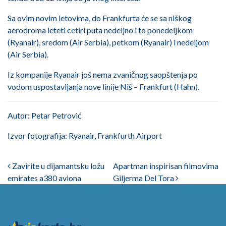
Sa ovim novim letovima, do Frankfurta će se sa niškog
aerodroma leteti cetiri puta nedeljno i to ponedeljkom
(Ryanair), sredom (Air Serbia), petkom (Ryanair) i nedeljom
(Air Serbia).
Iz kompanije Ryanair još nema zvaničnog saopštenja po
vodom uspostavljanja nove linije Niš – Frankfurt (Hahn).
Autor: Petar Petrović
Izvor fotografija: Ryanair, Frankfurth Airport
Post navigation
Zavirite u dijamantsku ložu
Apartman inspirisan filmovima
emirates a380 aviona
Giljerma Del Tora