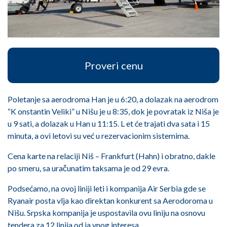
Proveri cenu
Poletanje sa aerodroma Han je u 6:20, a dolazak na aerodrom
“K onstantin Veliki” u Nišu je u 8:35, dok je povratak iz Niša je
u 9 sati, a dolazak u Han u 11:15. L et će trajati dva sata i 15
minuta, a ovi letovi su već u rezervacionim sistemima.
Cena karte na relaciji Niš – Frankfurt (Hahn) i obratno, dakle
po smeru, sa uračunatim taksama je od 29 evra.
Podsećamo, na ovoj liniji leti i kompanija Air Serbia gde se
Ryanair posta vlja kao direktan konkurent sa Aerodoroma u
Nišu. Srpska kompanija je uspostavila ovu liniju na osnovu
tendera za 12 linija od ja vnog interesa.