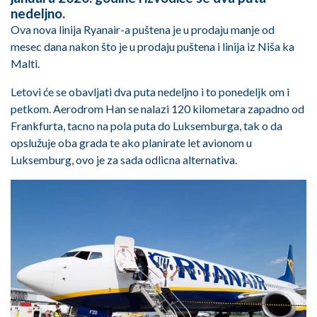
nedeljno.
Ova nova linija Ryanair-a puštena je u prodaju manje od
mesec dana nakon što je u prodaju puštena i linija iz Niša ka
Malti.
Letovi će se obavljati dva puta nedeljno i to ponedeljk om i
petkom. Aerodrom Han se nalazi 120 kilometara zapadno od
Frankfurta, tacno na pola puta do Luksemburga, tak o da
opslužuje oba grada te ako planirate let avionom u
Luksemburg, ovo je za sada odlicna alternativa.