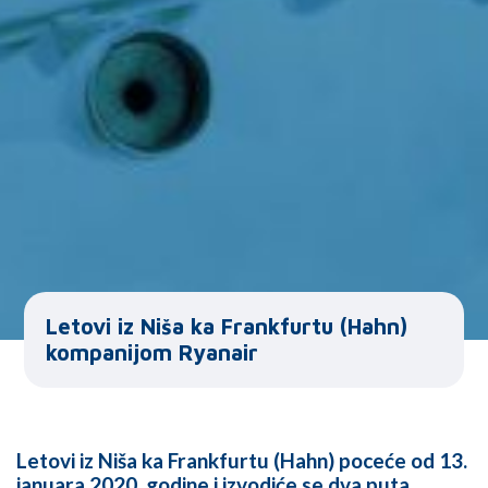
Letovi iz Niša ka Frankfurtu (Hahn)
kompanijom Ryanair
Letovi iz Niša ka Frankfurtu (Hahn) poceće od 13.
januara 2020. godine i izvodiće se dva puta