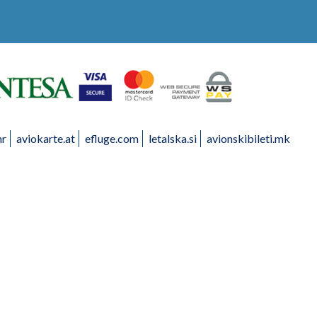
hr
aviokarte.at
efluge.com
letalska.si
avionskibileti.mk