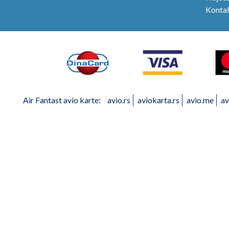
Konta
Air Fantast avio karte:
avio.rs
aviokarta.rs
avio.me
av