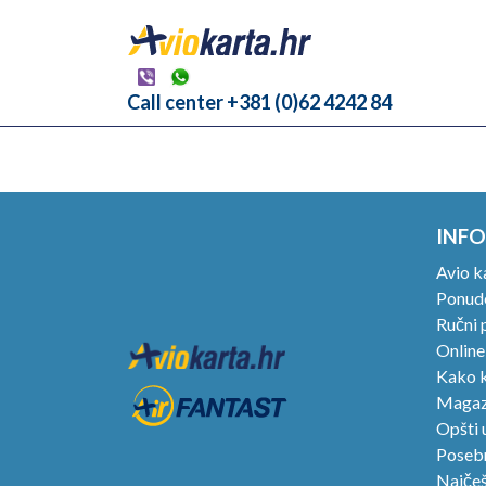
Call center +381 (0)62 4242 84
INFO
Avio k
Ponude
Ručni p
Online
Kako k
Magaz
Opšti 
Posebn
Najčeš