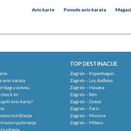
Avio karte
Ponude avio karata
Magaz
TOP DESTINACIJE
arte
Zagreb – Kopenhagen
 avio karata
Zagreb – Los Anđeles
rtljag u avionu.
Zagreb – Havana
 check in!
Zagreb – Rim
upiti avio kartu?
Zagreb – Dubai
in
Zagreb – Pariz
uslovi korišćenja
Zagreb – Moskva
i uslovi putovanja
Zagreb – Milano
ća pitanja