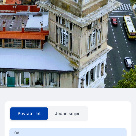
Povratni let
Jedan smjer
Od