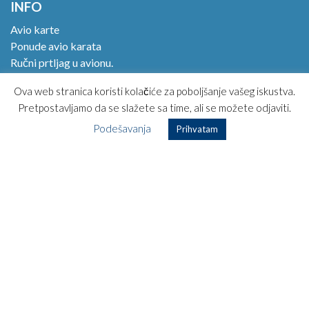
INFO
Avio karte
Ponude avio karata
Ručni prtljag u avionu.
Online check in!
Ova web stranica koristi kolačiće za poboljšanje vašeg iskustva.
Kako kupiti avio kartu?
Pretpostavljamo da se slažete sa time, ali se možete odjaviti.
Magazin
Podešavanja
Opšti uslovi korišćenja
Prihvatam
Posebni uslovi putovanja
Najčešća pitanja
Kontakt
TOP DESTINACIJE
Zagreb – Kopenhagen
Zagreb – Los Anđeles
Zagreb – Havana
Zagreb – Rim
Zagreb – Dubai