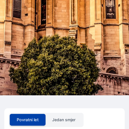
Povratni let
Jedan smjer